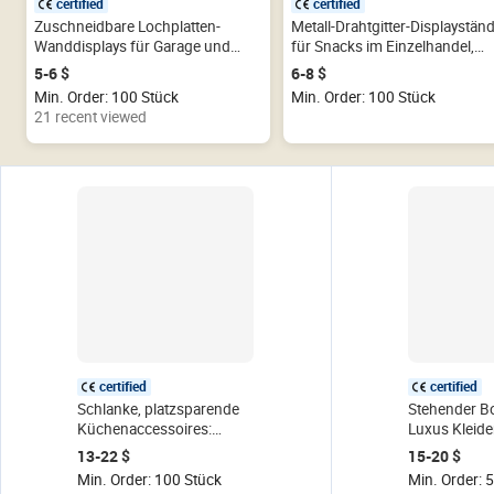
certified
certified
Zuschneidbare Lochplatten-
Metall-Drahtgitter-Displaystän
Wanddisplays für Garage und
für Snacks im Einzelhandel,
Werkstatt, Werkzeug-Organizer
Boden- und Hängeständer für
5-6 $
6-8 $
aus Kunststoff PP und Metall
Zubehörprodukte
Min. Order: 100 Stück
Min. Order: 100 Stück
21 recent viewed
certified
certified
Schlanke, platzsparende
Stehender B
Küchenaccessoires:
Luxus Kleide
Zusammenklappbarer,
Kleider stän
13-22 $
15-20 $
ausziehbarer
Kleider stän
Min. Order: 100 Stück
Min. Order: 
Küchenwagen-Organizer