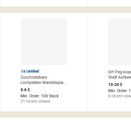
certified
DIY Peg boa
Zuschneidbare
Shelf Aufbe
Lochplatten-Wanddisplays
shaken No P
10-20 $
für Garage und Werkstatt,
Crafts Organ
5-6 $
Min. Order: 
Werkzeug-Organizer aus
Küchen loch 
Min. Order: 100 Stück
6 recent vie
Kunststoff PP und Metall
Computerrau
21 recent viewed
regal