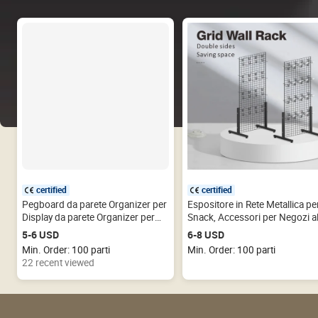
certified
certified
Pegboard da parete Organizer per
Espositore in Rete Metallica pe
Display da parete Organizer per
Snack, Accessori per Negozi a
Garage Hardware Display da
Dettaglio, Stand Espositivo a
5-6 USD
6-8 USD
parete Pegboard in plastica PP
Griglia Metallica da Terra
Min. Order: 100 parti
Min. Order: 100 parti
Pegboard in metallo
22 recent viewed