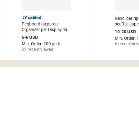
certified
Ganci per rip
Pegboard da parete
scaffali appe
Organizer per Display da
forati fai-da
10-20 USD
parete Organizer per
punzonatura 
5-6 USD
Min. Order: 1
Garage Hardware Display
organizzazio
Min. Order: 100 parti
6 recent vie
da parete Pegboard in
fori da cucin
22 recent viewed
plastica PP Pegboard in
stoviglie per 
metallo
Computer