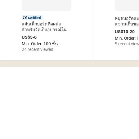
certified
หมุดบอร์ดแ
แผ่นเพ็กบอร์ดติดผนัง
แขวนเก็บของ
สำหรับจัดเก็บอุปกรณ์ใน
ของแบบไม่ต้
US$10-20
โรงรถ แผ่นเพ็กบอร์ด
สำหรับจัดระ
US$5-6
Min. Order: 1
พลาสติก PP แผ่นเพ็กบอร์ด
ในห้องครัวห้
Min. Order: 100 ชิ้น
5 recent vie
โลหะ
คอมพิวเตอร์
24 recent viewed
อาหาร